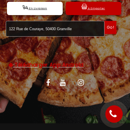
C.G.V
En Livraison
A Emporter
Go!
Télécharger App Android