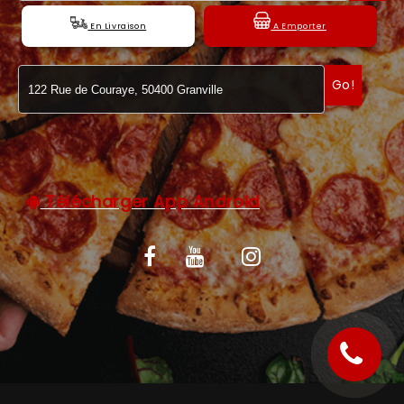
C.G.V
En Livraison
A Emporter
Go!
Télécharger App Android